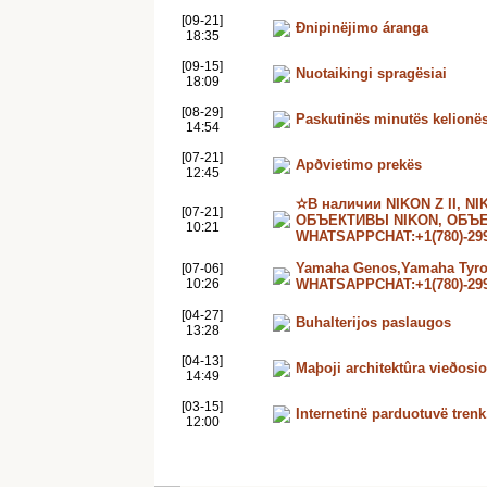
[09-21]
Ðnipinëjimo áranga
18:35
[09-15]
Nuotaikingi spragësiai
18:09
[08-29]
Paskutinës minutës kelionë
14:54
[07-21]
Apðvietimo prekës
12:45
✫В наличии NIKON Z II, N
[07-21]
ОБЪЕКТИВЫ NIKON, ОБЪ
10:21
WHATSAPPCHAT:+1(780)-299
Yamaha Genos,Yamaha Tyro
[07-06]
10:26
WHATSAPPCHAT:+1(780)-299
[04-27]
Buhalterijos paslaugos
13:28
[04-13]
Maþoji architektûra vieðos
14:49
[03-15]
Internetinë parduotuvë trenk.
12:00