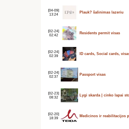
[04-09]
Plauk? šalinimas lazeriu
13:24
[02-24]
Residents permit visas
02:42
[02-24]
ID cards, Social cards, visa
02:39
[02-24]
Passport visas
02:37
[02-23]
Lygi skarda | cinko lapai s
08:32
[02-20]
Medicinos ir reabilitacijos 
18:39