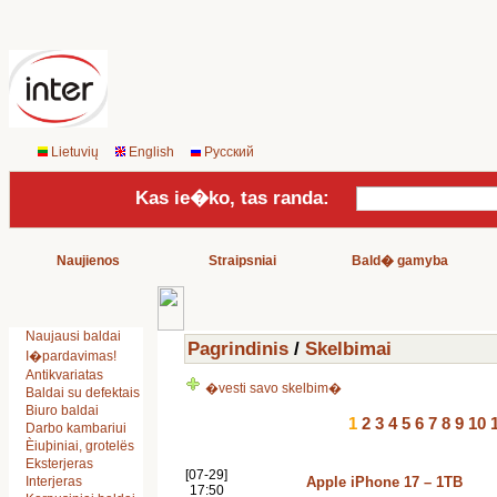
Lietuvių
English
Русский
Kas ie�ko, tas randa:
Naujienos
Straipsniai
Bald� gamyba
Naujausi baldai
Pagrindinis
/
Skelbimai
I�pardavimas!
Antikvariatas
�vesti savo skelbim�
Baldai su defektais
Biuro baldai
1
2
3
4
5
6
7
8
9
10
Darbo kambariui
Èiuþiniai, grotelës
Eksterjeras
[07-29]
Interjeras
Apple iPhone 17 – 1TB
17:50