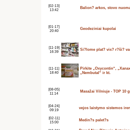
[02-13]
Balion? arkos, stovo nuoma
13:42
[01-17]
Geodeziniai kupolai
20:40
[11-19]
Si?lome plat? vis? r?ši? va
16:39
Pirkite „Oxycontin“, „Xanax
[11-11]
18:40
„Nembutal“ ir kt.
[08-05]
Masažai Vilniuje - TOP 10 g
11:14
[04-24]
vejos laistymo sistemos ir
09:19
[02-11]
Medin?s palet?s
15:00