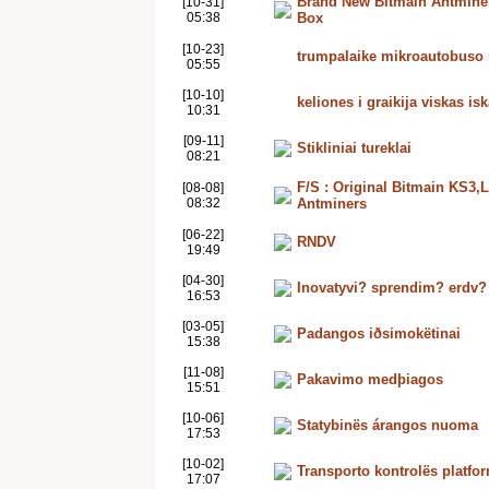
Brand New Bitmain Antminer
[10-31]
05:38
Box
[10-23]
trumpalaike mikroautobuso
05:55
[10-10]
keliones i graikija viskas is
10:31
[09-11]
Stikliniai tureklai
08:21
F/S : Original Bitmain KS3
[08-08]
08:32
Antminers
[06-22]
RNDV
19:49
[04-30]
Inovatyvi? sprendim? erdv?
16:53
[03-05]
Padangos iðsimokëtinai
15:38
[11-08]
Pakavimo medþiagos
15:51
[10-06]
Statybinës árangos nuoma
17:53
[10-02]
Transporto kontrolës platfo
17:07