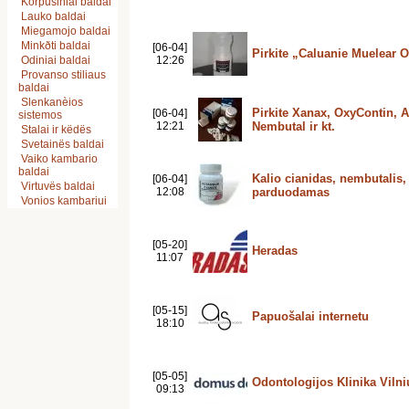
Korpusiniai baldai
Lauko baldai
Miegamojo baldai
Minkðti baldai
[06-04]
Pirkite „Caluanie Muelear O
Odiniai baldai
12:26
Provanso stiliaus
baldai
Slenkanèios
Pirkite Xanax, OxyContin, A
[06-04]
sistemos
12:21
Nembutal ir kt.
Stalai ir këdës
Svetainës baldai
Vaiko kambario
baldai
Kalio cianidas, nembutalis, p
[06-04]
Virtuvës baldai
12:08
parduodamas
Vonios kambariui
[05-20]
Heradas
11:07
[05-15]
Papuošalai internetu
18:10
[05-05]
Odontologijos Klinika Viln
09:13