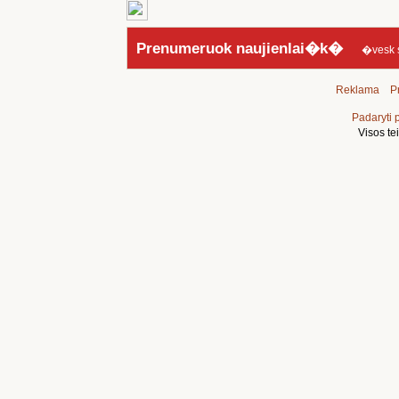
Prenumeruok naujienlai�k�
�vesk sav
Reklama
Pr
Padaryti 
Visos t