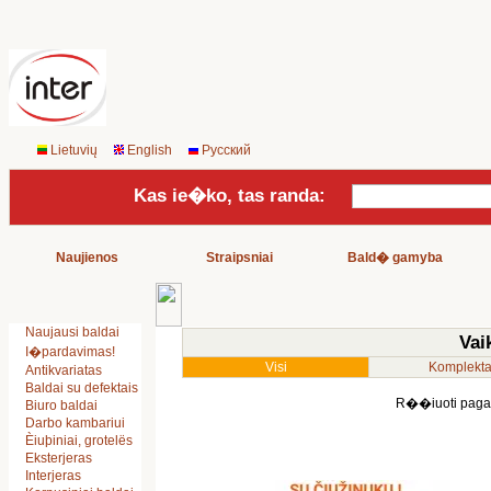
Lietuvių
English
Русский
Kas ie�ko, tas randa:
Naujienos
Straipsniai
Bald� gamyba
Naujausi baldai
Vai
I�pardavimas!
Visi
Komplekta
Antikvariatas
Baldai su defektais
R��iuoti pag
Biuro baldai
Darbo kambariui
Èiuþiniai, grotelës
Eksterjeras
Interjeras