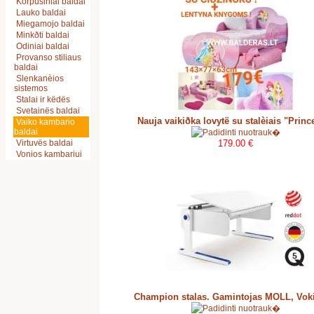
Korpusiniai baldai
Lauko baldai
Miegamojo baldai
Minkðti baldai
Odiniai baldai
Provanso stiliaus
baldai
Slenkanèios
sistemos
Stalai ir këdës
Svetainës baldai
Nauja vaikiðka lovytë su stalèiais "Princ
Vaiko kambario
baldai
Virtuvës baldai
179.00 €
Vonios kambariui
Champion stalas. Gamintojas MOLL, Voki