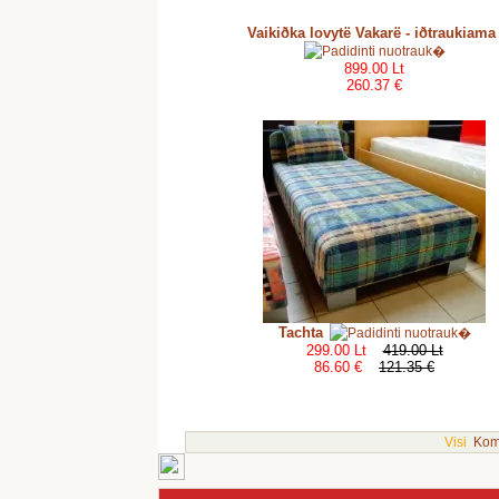
Vaikiðka lovytë Vakarë - iðtraukiama
899.00 Lt
260.37 €
Tachta
299.00 Lt
419.00 Lt
86.60 €
121.35 €
Visi
Kom