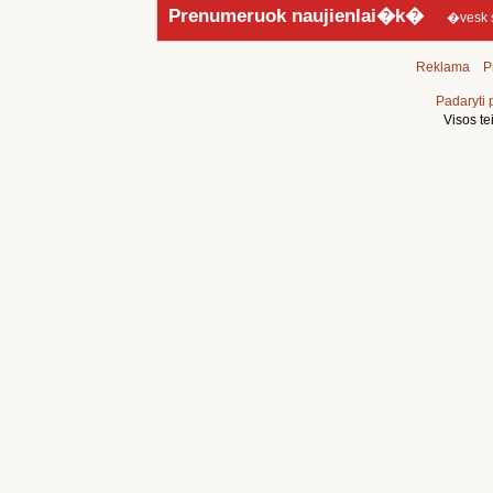
Prenumeruok naujienlai�k�
�vesk sav
Reklama
P
Padaryti 
Visos t