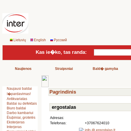
Lietuvių
English
Русский
Kas ie�ko, tas randa:
Naujienos
Straipsniai
Bald� gamyba
Naujausi baldai
Pagrindinis
I�pardavimas!
Antikvariatas
Baldai su defektais
ergostalas
Biuro baldai
Darbo kambariui
Èiuþiniai, grotelës
Adresas:
Eksterjeras
Telefonas:
+37067624010
Interjeras
info @ ergostalas.lt