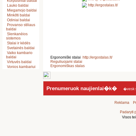
Korpusiniai baldai
http://ergostalas.lt/
Lauko baldai
Miegamojo baldai
Minkðti baldai
Odiniai baldai
Provanso stiliaus
baldai
Slenkanèios
sistemos
Stalai ir këdës
Svetainës baldai
Vaiko kambario
baldai
Ergonomiški stalai
http://ergostalas.lt/
Reguliuojami stalai
Virtuvës baldai
Ergonomiškas stalas
Vonios kambariui
Prenumeruok naujienlai�k�
�vesk sav
Reklama
Pr
Padaryti 
Visos t