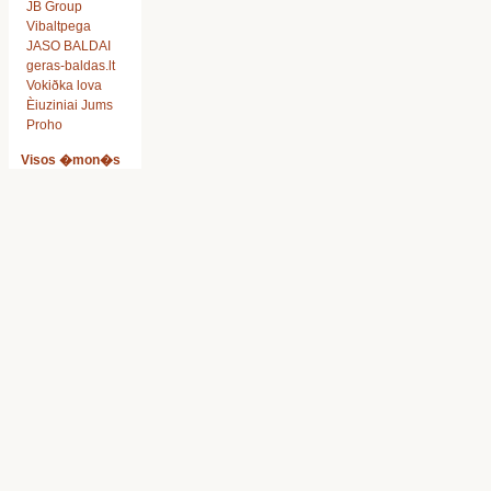
JB Group
Vibaltpega
JASO BALDAI
geras-baldas.lt
Vokiðka lova
Èiuziniai Jums
Proho
Visos �mon�s