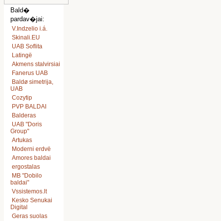
Bald�
pardav�jai:
V.Indzelio i.á.
Skinali.EU
UAB Soflita
Latingë
Akmens stalvirsiai
Fanerus UAB
Baldø simetrija,
UAB
Cozytip
PVP BALDAI
Balderas
UAB "Doris
Group"
Artukas
Moderni erdvë
Amores baldai
ergostalas
MB "Dobilo
baldai"
Vssistemos.lt
Kesko Senukai
Digital
Geras suolas