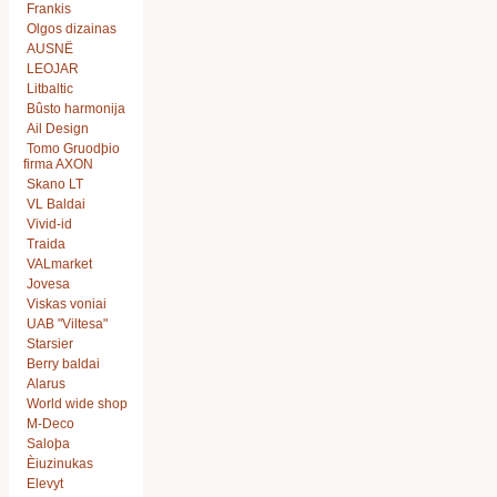
Frankis
Olgos dizainas
AUSNË
LEOJAR
Litbaltic
Bûsto harmonija
Ail Design
Tomo Gruodþio
firma AXON
Skano LT
VL Baldai
Vivid-id
Traida
VALmarket
Jovesa
Viskas voniai
UAB "Viltesa"
Starsier
Berry baldai
Alarus
World wide shop
M-Deco
Saloþa
Èiuzinukas
Elevyt