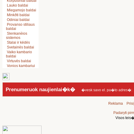
Korpusiniai baldai
Lauko baldai
Miegamojo baldai
Minkðti baldai
Odiniai baldai
Provanso stiliaus
baldai
Slenkanèios
sistemos
Stalai ir këdës
Svetainës baldai
Vaiko kambario
baldai
Virtuvës baldai
Vonios kambariui
Prenumeruok naujienlai�k�
�vesk savo el. pa�to adres�:
Reklama
Prisi
Padaryti pir
Visos tei