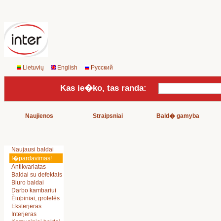
Lietuvių
English
Русский
Kas ie�ko, tas randa:
Naujienos
Straipsniai
Bald� gamyba
Naujausi baldai
I�pardavimas!
Antikvariatas
Baldai su defektais
Biuro baldai
Darbo kambariui
Èiuþiniai, grotelës
Eksterjeras
Interjeras